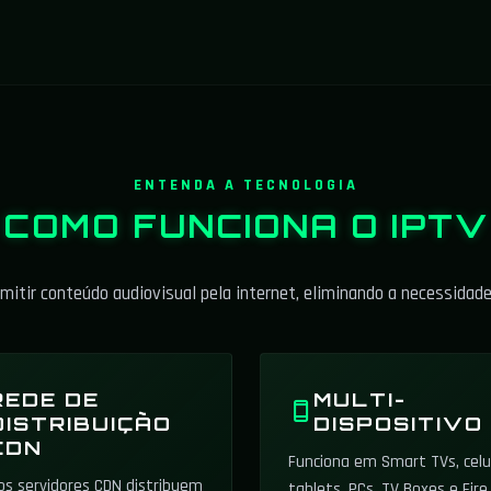
ENTENDA A TECNOLOGIA
COMO FUNCIONA O
IPTV
nsmitir conteúdo audiovisual pela internet, eliminando a necessida
REDE DE
MULTI-
DISTRIBUIÇÃO
DISPOSITIVO
CDN
Funciona em Smart TVs, celu
os servidores CDN distribuem
tablets, PCs, TV Boxes e Fire